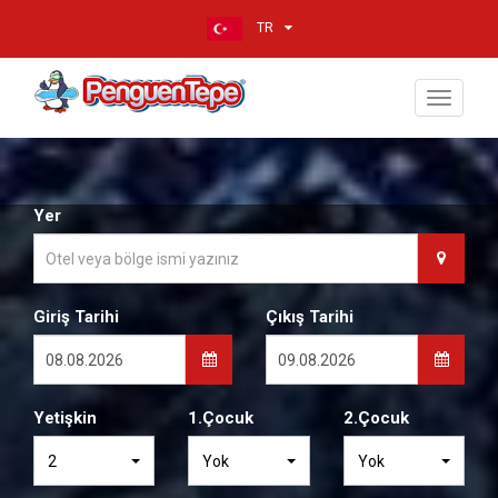
TR
Toggle
navigati
Yer
Giriş Tarihi
Çıkış Tarihi
Yetişkin
1.Çocuk
2.Çocuk
2
Yok
Yok