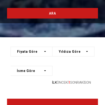
ARA
Fiyata Göre
Yıldıza Göre
İsme Göre
İLK
ÖNCEKİ
1
SONRAKİ
SON