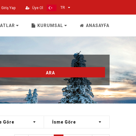
TR
Giriş Yap
Üye Ol
SATLAR
KURUMSAL
ANASAYFA
ARA
e Göre
İsme Göre