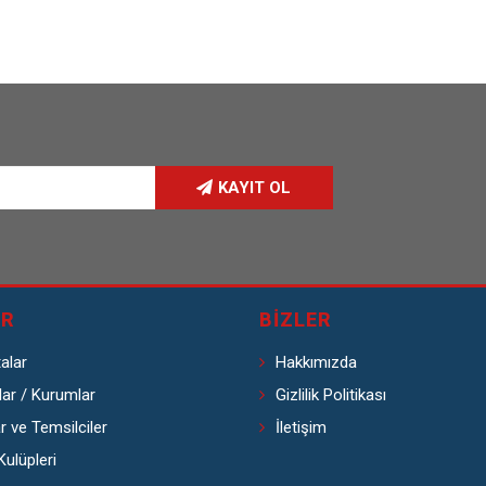
KAYIT OL
ER
BIZLER
alar
Hakkımızda
lar / Kurumlar
Gizlilik Politikası
r ve Temsilciler
İletişim
Kulüpleri