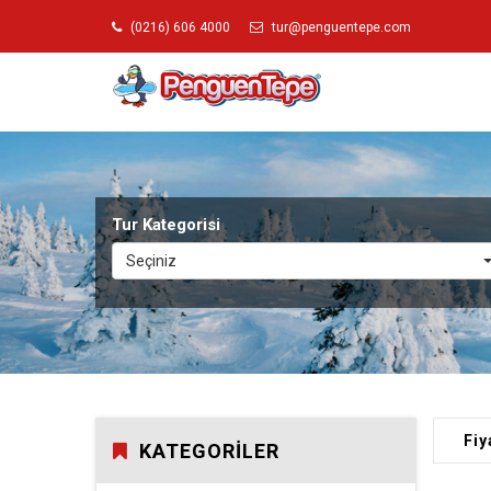
(0216) 606 4000
tur@penguentepe.com
Tur Kategorisi
Seçiniz
Fiy
KATEGORILER